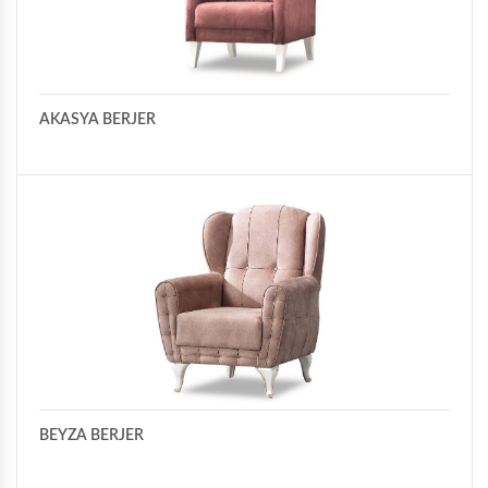
KÖŞE İKİLİ YATAKLI
KÖŞE İKİLİ KASALI
AKASYA BERJER
BEYZA BERJER