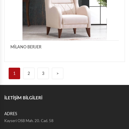
MİLANO BERJER
1
2
3
>
İLETİŞİM BİLGİLERİ
ADRES
Kayseri OSB Mah. 20. Cad. 58