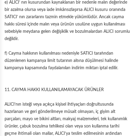
e) ALICI’ nın kusurundan kaynaklanan bir nedenle malın değerinde
bir azalma olursa veya iade imkânsızlaşırsa ALICI kusuru oranında
SATICI’ nın zararlarını tazmin etmekle yükümlüdür. Ancak cayma
hakkı süresi içinde malın veya ürünün usulüne uygun kullanılması
sebebiyle meydana gelen değişiklik ve bozulmalardan ALICI sorumlu
değildir.
f) Cayma hakkının kullanılması nedeniyle SATICI tarafından
düzenlenen kampanya limit tutarının altına düşülmesi halinde
kampanya kapsamında faydalanılan indirim miktarı iptal edilir.
11. CAYMA HAKKI KULLANILAMAYACAK ÜRÜNLER
ALICI’nın isteği veya açıkça kişisel ihtiyaçları doğrultusunda
hazırlanan ve geri gönderilmeye müsait olmayan, iç giyim alt
parçaları, mayo ve bikini altları, makyaj malzemeleri, tek kullanımlık
ürünler, çabuk bozulma tehlikesi olan veya son kullanma tarihi
geçme ihtimali olan mallar, ALICI’ya teslim edilmesinin ardından