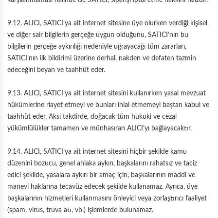
karşılanmaması halinde ise SATICI, siparişi iptal etme hakkını haizdir.
9.12. ALICI, SATICI’ya ait internet sitesine üye olurken verdiği kişisel
ve diğer sair bilgilerin gerçeğe uygun olduğunu, SATICI’nın bu
bilgilerin gerçeğe aykırılığı nedeniyle uğrayacağı tüm zararları,
SATICI’nın ilk bildirimi üzerine derhal, nakden ve defaten tazmin
edeceğini beyan ve taahhüt eder.
9.13. ALICI, SATICI’ya ait internet sitesini kullanırken yasal mevzuat
hükümlerine riayet etmeyi ve bunları ihlal etmemeyi baştan kabul ve
taahhüt eder. Aksi takdirde, doğacak tüm hukuki ve cezai
yükümlülükler tamamen ve münhasıran ALICI’yı bağlayacaktır.
9.14. ALICI, SATICI’ya ait internet sitesini hiçbir şekilde kamu
düzenini bozucu, genel ahlaka aykırı, başkalarını rahatsız ve taciz
edici şekilde, yasalara aykırı bir amaç için, başkalarının maddi ve
manevi haklarına tecavüz edecek şekilde kullanamaz. Ayrıca, üye
başkalarının hizmetleri kullanmasını önleyici veya zorlaştırıcı faaliyet
(spam, virus, truva atı, vb.) işlemlerde bulunamaz.