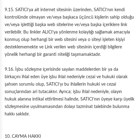
9.15. SATICI’ya ait internet sitesinin üzerinden, SATICI’nın kendi
kontrolünde olmayan ve/veya başkaca üçüncü kişilerin sahip olduğu
ve/veya işlettiği başka web sitelerine ve/veya başka içeriklere link
verilebilir. Bu linkler ALICI’ya yönlenme kolaylığı sağlamak amacıyla
konmuş olup herhangi bir web sitesini veya o siteyi işleten kişiyi
desteklememekte ve Link verilen web sitesinin içerdiği bilgilere
yönelik herhangi bir garanti niteliği taşımamaktadır.
9.16. İşbu sözleşme içerisinde sayılan maddelerden bir ya da
birkaçını ihlal eden üye işbu ihlal nedeniyle cezai ve hukuki olarak
şahsen sorumlu olup, SATICI’yı bu ihlallerin hukuki ve cezai
sonuçlarından ari tutacaktır. Ayrıca; işbu ihlal nedeniyle, olayın
hukuk alanına intikal ettirilmesi halinde, SATICI’nın üyeye karşı üyelik
sözleşmesine uyulmamasından dolayı tazminat talebinde bulunma
hakkı saklıdır.
10. CAYMA HAKKI