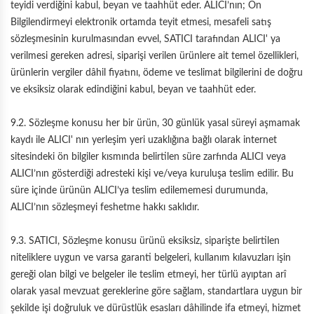
teyidi verdiğini kabul, beyan ve taahhüt eder. ALICI’nın; Ön
Bilgilendirmeyi elektronik ortamda teyit etmesi, mesafeli satış
sözleşmesinin kurulmasından evvel, SATICI tarafından ALICI' ya
verilmesi gereken adresi, siparişi verilen ürünlere ait temel özellikleri,
ürünlerin vergiler dâhil fiyatını, ödeme ve teslimat bilgilerini de doğru
ve eksiksiz olarak edindiğini kabul, beyan ve taahhüt eder.
9.2. Sözleşme konusu her bir ürün, 30 günlük yasal süreyi aşmamak
kaydı ile ALICI' nın yerleşim yeri uzaklığına bağlı olarak internet
sitesindeki ön bilgiler kısmında belirtilen süre zarfında ALICI veya
ALICI’nın gösterdiği adresteki kişi ve/veya kuruluşa teslim edilir. Bu
süre içinde ürünün ALICI’ya teslim edilememesi durumunda,
ALICI’nın sözleşmeyi feshetme hakkı saklıdır.
9.3. SATICI, Sözleşme konusu ürünü eksiksiz, siparişte belirtilen
niteliklere uygun ve varsa garanti belgeleri, kullanım kılavuzları işin
gereği olan bilgi ve belgeler ile teslim etmeyi, her türlü ayıptan arî
olarak yasal mevzuat gereklerine göre sağlam, standartlara uygun bir
şekilde işi doğruluk ve dürüstlük esasları dâhilinde ifa etmeyi, hizmet