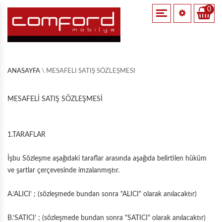
0
AVANGARD TAKIM
PREMİUM TAKIM
DELÜX TAKIM
MAKSİ TAKIM
KÖŞE TAKIM
AVANGARD TEKLİ
PREMİUM TEKLİ
DELÜX TEKLİ
MAKSİ TEKLİ
KÖŞE UZANMA
ANASAYFA
\
MESAFELI SATIŞ SÖZLEŞMESI
AVANGARD İKİLİ
PREMİUM İKİLİ
DELÜX İKİLİ
MAKSİ İKİLİ
KÖŞE ÜNİTESİ
MESAFELİ SATIŞ SÖZLEŞMESİ
AVANGARD ÜÇLÜ
PREMİUM ÜÇLÜ
DELÜX ÜÇLÜ
MAKSİ ÜÇLÜ
KÖŞE İKİLİ
1.TARAFLAR
AVANGARD BERJER
PREMİUM BERJER
DELÜX BERJER
MAKSİ BERJER
KÖŞE ÜÇLÜ
İşbu Sözleşme aşağıdaki taraflar arasında aşağıda belirtilen hüküm
ve şartlar çerçevesinde imzalanmıştır.
ÜÇLÜ YATAKLI
A.‘ALICI’ ; (sözleşmede bundan sonra "ALICI" olarak anılacaktır)
KÖŞE UZANMA
B.‘SATICI’ ; (sözleşmede bundan sonra "SATICI" olarak anılacaktır)