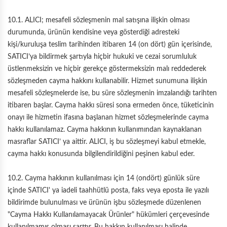
10.1. ALICI; mesafeli sözleşmenin mal satışına ilişkin olması
durumunda, ürünün kendisine veya gösterdiği adresteki
kişi/kuruluşa teslim tarihinden itibaren 14 (on dört) gün içerisinde,
SATICI’ya bildirmek şartıyla hiçbir hukuki ve cezai sorumluluk
üstlenmeksizin ve hiçbir gerekçe göstermeksizin malı reddederek
sözleşmeden cayma hakkını kullanabilir. Hizmet sunumuna ilişkin
mesafeli sözleşmelerde ise, bu süre sözleşmenin imzalandığı tarihten
itibaren başlar. Cayma hakkı süresi sona ermeden önce, tüketicinin
onayı ile hizmetin ifasına başlanan hizmet sözleşmelerinde cayma
hakkı kullanılamaz. Cayma hakkının kullanımından kaynaklanan
masraflar SATICI’ ya aittir. ALICI, iş bu sözleşmeyi kabul etmekle,
cayma hakkı konusunda bilgilendirildiğini peşinen kabul eder.
10.2. Cayma hakkının kullanılması için 14 (ondört) günlük süre
içinde SATICI' ya iadeli taahhütlü posta, faks veya eposta ile yazılı
bildirimde bulunulması ve ürünün işbu sözleşmede düzenlenen
"Cayma Hakkı Kullanılamayacak Ürünler" hükümleri çerçevesinde