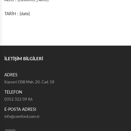
ALICI : {customer_name}
TARİH : {date}
İLETİŞİM BİLGİLERİ
ADRES
Kayseri OSB Mah. 20. Cad. 58
TELEFON
0352 322 09 86
E-POSTA ADRESI
info@comford.com.tr