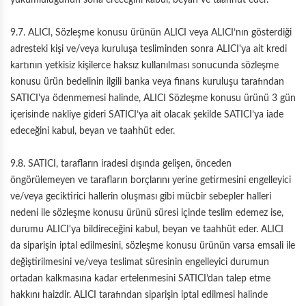
yükümlülüğünün sona ereceğini kabul, beyan ve taahhüt eder.
9.7. ALICI, Sözleşme konusu ürünün ALICI veya ALICI’nın gösterdiği
adresteki kişi ve/veya kuruluşa tesliminden sonra ALICI'ya ait kredi
kartının yetkisiz kişilerce haksız kullanılması sonucunda sözleşme
konusu ürün bedelinin ilgili banka veya finans kuruluşu tarafından
SATICI'ya ödenmemesi halinde, ALICI Sözleşme konusu ürünü 3 gün
içerisinde nakliye gideri SATICI’ya ait olacak şekilde SATICI’ya iade
edeceğini kabul, beyan ve taahhüt eder.
9.8. SATICI, tarafların iradesi dışında gelişen, önceden
öngörülemeyen ve tarafların borçlarını yerine getirmesini engelleyici
ve/veya geciktirici hallerin oluşması gibi mücbir sebepler halleri
nedeni ile sözleşme konusu ürünü süresi içinde teslim edemez ise,
durumu ALICI'ya bildireceğini kabul, beyan ve taahhüt eder. ALICI
da siparişin iptal edilmesini, sözleşme konusu ürünün varsa emsali ile
değiştirilmesini ve/veya teslimat süresinin engelleyici durumun
ortadan kalkmasına kadar ertelenmesini SATICI’dan talep etme
hakkını haizdir. ALICI tarafından siparişin iptal edilmesi halinde