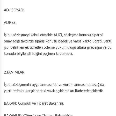
KÖŞE İKİLİ YATAKLI
AD- SOYAD:
KÖŞE İKİLİ KASALI
ADRES:
İş bu sözleşmeyi kabul etmekle ALICI, sözleşme konusu siparişi
onayladığı takdirde sipariş konusu bedeli ve varsa kargo ücreti, vergi
gibi belirtilen ek ücretleri ödeme yükümlülüğü altına gireceğini ve bu
konuda bilgilendirildiğini peşinen kabul eder.
2.TANIMLAR
İşbu sözleşmenin uygulanmasında ve yorumlanmasında aşağıda
yazılı terimler karşılarındaki yazılı açıklamaları ifade edeceklerdir.
BAKAN: Gümrük ve Ticaret Bakanı’nı,