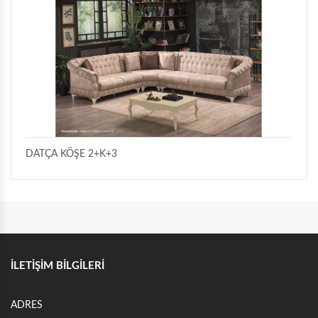
KÖŞE İKİLİ YATAKLI
KÖŞE İKİLİ KASALI
DATÇA KÖŞE 2+K+3
İLETİŞİM BİLGİLERİ
ADRES