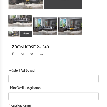
KÖŞE İKİLİ YATAKLI
KÖŞE İKİLİ KASALI
LİZBON KÖŞE 2+K+3
Müşteri Ad Soyad
Ürün Özellik Açıklama
*
Katalog Rengi