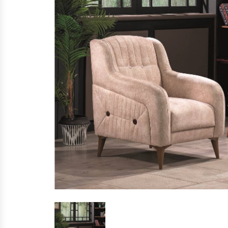
KÖŞE İKİLİ YATAKLI
KÖŞE İKİLİ KASALI