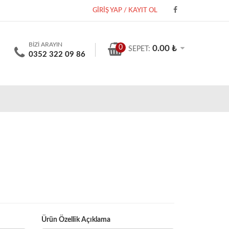
GİRİŞ YAP / KAYIT OL
BİZİ ARAYIN
0
0.00 ₺
SEPET:
0352 322 09 86
Ürün Özellik Açıklama