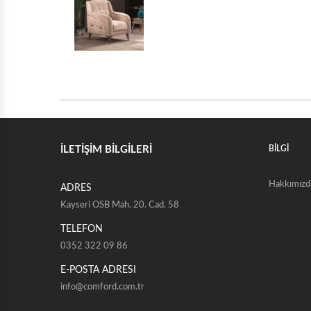
İLETİŞİM BİLGİLERİ
BİLGİ
Hakkımızd
ADRES
Kayseri OSB Mah. 20. Cad. 58
TELEFON
0352 322 09 86
E-POSTA ADRESI
info@comford.com.tr