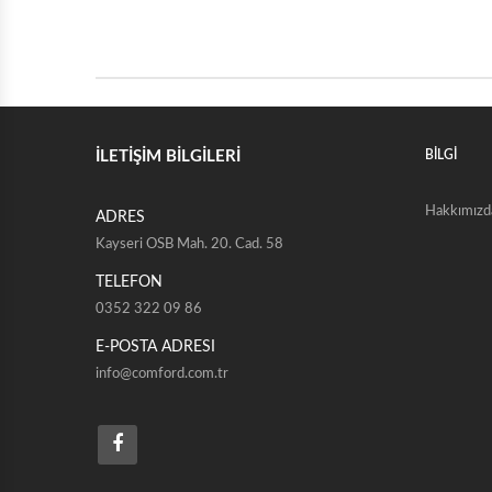
İLETİŞİM BİLGİLERİ
BİLGİ
Hakkımızd
ADRES
Kayseri OSB Mah. 20. Cad. 58
TELEFON
0352 322 09 86
E-POSTA ADRESI
info@comford.com.tr