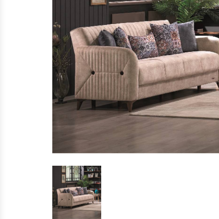
KÖŞE İKİLİ YATAKLI
KÖŞE İKİLİ KASALI