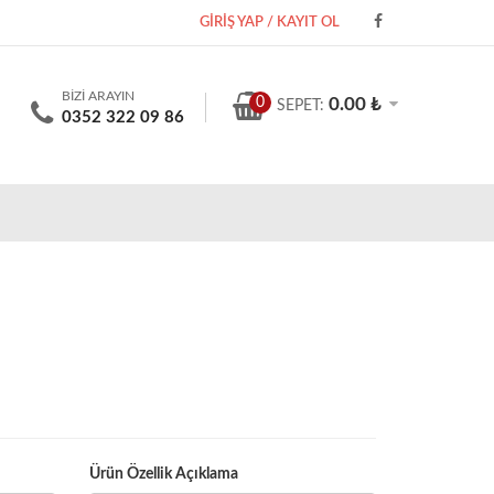
GİRİŞ YAP / KAYIT OL
BİZİ ARAYIN
0
0.00 ₺
SEPET:
0352 322 09 86
Ürün Özellik Açıklama