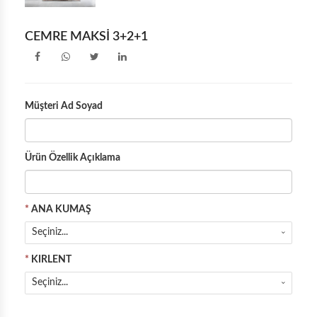
KÖŞE İKİLİ YATAKLI
CEMRE MAKSİ 3+2+1
KÖŞE İKİLİ KASALI
Müşteri Ad Soyad
Ürün Özellik Açıklama
*
ANA KUMAŞ
Seçiniz...
*
KIRLENT
Seçiniz...