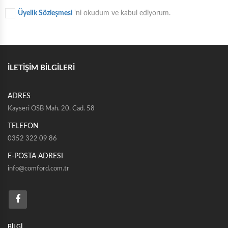
Üyelik Sözleşmesi
'ni okudum ve kabul ediyorum.
İLETİŞİM BİLGİLERİ
ADRES
Kayseri OSB Mah. 20. Cad. 58
TELEFON
0352 322 09 86
E-POSTA ADRESI
info@comford.com.tr
BİLGİ