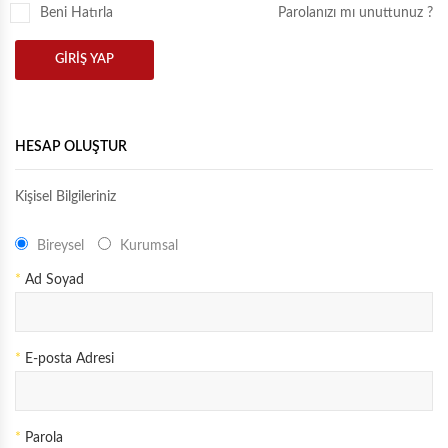
KÖŞE İKİLİ YATAKLI
Beni Hatırla
Parolanızı mı unuttunuz ?
GİRİŞ YAP
KÖŞE İKİLİ KASALI
HESAP OLUŞTUR
Kişisel Bilgileriniz
Bireysel
Kurumsal
*
Ad Soyad
*
E-posta Adresi
*
Parola