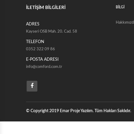
KÖŞE İKİLİ YATAKLI
İLETİŞİM BİLGİLERİ
BİLGİ
KÖŞE İKİLİ KASALI
Hakkımızd
ADRES
Kayseri OSB Mah. 20. Cad. 58
TELEFON
0352 322 09 86
E-POSTA ADRESI
info@comford.com.tr
© Copyright 2019 Emar Proje Yazılım. Tüm Hakları Saklıdır.