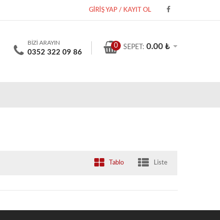
GİRİŞ YAP / KAYIT OL
BİZİ ARAYIN
0
0.00 ₺
SEPET:
0352 322 09 86
Tablo
Liste